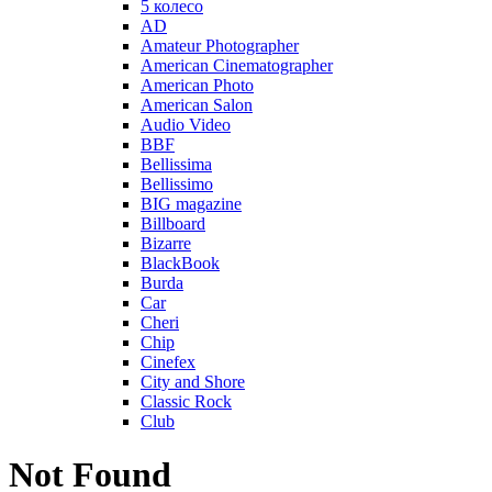
5 колесо
AD
Amateur Photographer
American Cinematographer
American Photo
American Salon
Audio Video
BBF
Bellissima
Bellissimo
BIG magazine
Billboard
Bizarre
BlackBook
Burda
Car
Cheri
Chip
Cinefex
City and Shore
Classic Rock
Club
Not Found