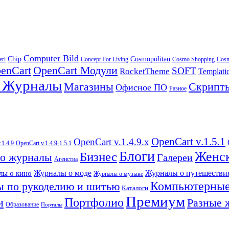
Computer Bild
Chip
Cosmopolitan
eri
Concept For Living
Cosmo Shopping
Cos
enCart
OpenCart Модули
SOFT
RocketTheme
Templati
и Журналы
Магазины
Скрипт
Офисное ПО
Разное
OpenCart v.1.5.1
OpenCart v.1.4.9.х
.1.4.9
OpenCart v.1.4.9-1.5.1
Блоги
Женс
Бизнес
то журналы
Галереи
Агенства
Журналы о моде
Журналы о путешестви
лы о кино
Журналы о музыке
Компьютерные
 по рукоделию и шитью
Каталоги
Премиум
Портфолио
и
Разные 
Образование
Порталы