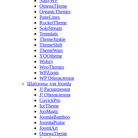
NattyWP
OmegaTheme
OrganicThemes
PageLines
RoсketTheme
SoloStream
Templatic
ThemeJunkie
ThemeShift
ThemeWars
YOOtheme
Wobzy
WooThemes
WPZoom
WP Обновления
Шаблоны для Joomla
J! Расширения
J! Обновления
GavickPro
IceTheme
JooMagic
JoomlaBamboo
JoomlaPraise
JoomlArt
OmegaTheme