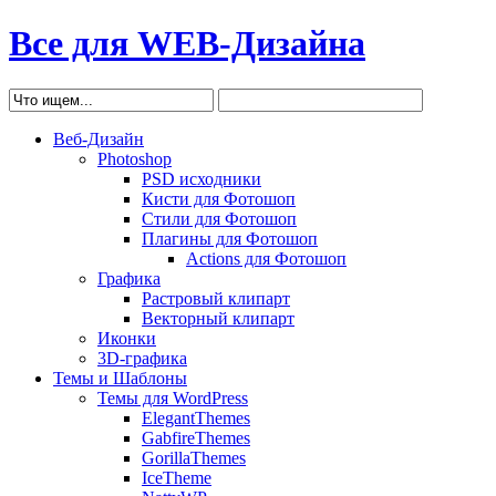
Все для WEB-Дизайна
Веб-Дизайн
Photoshop
PSD исходники
Кисти для Фотошоп
Стили для Фотошоп
Плагины для Фотошоп
Actions для Фотошоп
Графика
Растровый клипарт
Векторный клипарт
Иконки
3D-графика
Темы и Шаблоны
Темы для WordPress
ElegantThemes
GabfireThemes
GorillaThemes
IceTheme