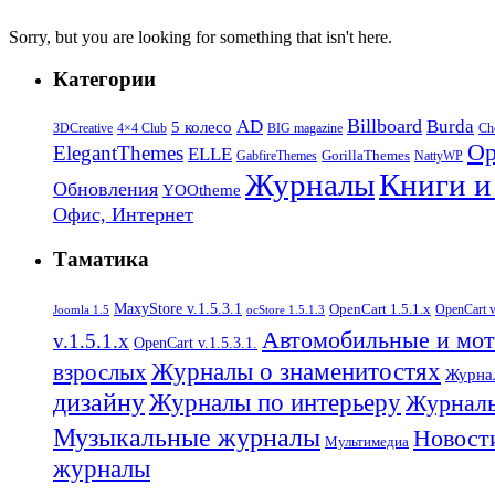
Sorry, but you are looking for something that isn't here.
Категории
Billboard
AD
Burda
5 колесо
3DCreative
4×4 Club
BIG magazine
Ch
Op
ElegantThemes
ELLE
GorillaThemes
GabfireThemes
NattyWP
Журналы
Книги 
Обновления
YOOtheme
Офис, Интернет
Таматика
MaxyStore v.1.5.3.1
OpenCart 1.5.1.x
OpenCart v
Joomla 1.5
ocStore 1.5.1.3
Автомобильные и мо
v.1.5.1.x
OpenCart v.1.5.3.1.
Журналы о знаменитостях
взрослых
Журна
дизайну
Журналы по интерьеру
Журналы
Музыкальные журналы
Новост
Мультимедиа
журналы