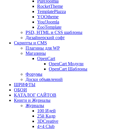
PureJoomla
RoсketTheme
TemplatePlazza
YOOtheme
You!Joomla
ZooTemplate
PSD, HTML и CSS шаблоны
Дизайнерский софт
Скрипты и CMS
Плагины для WP
Магазины
OpenCart
OpenCart Модули
OpenCart Шаблоны
Форумы
Доски объявлений
ШРИФТЫ
ОБОИ
КАТАЛОГ САЙТОВ
Книги и Журналы
Журналы
100 Идей
25й Кадр
3DCreative
4×4 Club