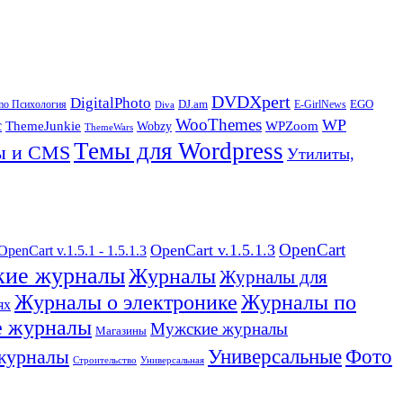
DVDXpert
DigitalPhoto
EGO
DJ.am
mo Психология
Diva
E-GirlNews
WooThemes
WP
c
WPZoom
ThemeJunkie
Wobzy
ThemeWars
Темы для Wordpress
ы и CMS
Утилиты,
OpenCart
OpenCart v.1.5.1.3
OpenCart v.1.5.1 - 1.5.1.3
кие журналы
Журналы
Журналы для
Журналы о электронике
Журналы по
ях
 журналы
Мужские журналы
Магазины
Фото
Универсальные
журналы
Строительство
Универсальная