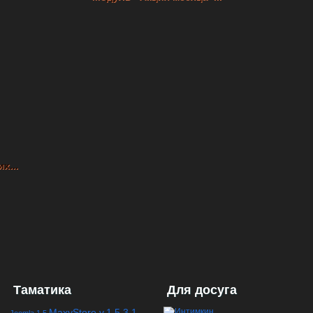
х...
Таматика
Для досуга
MaxyStore v.1.5.3.1