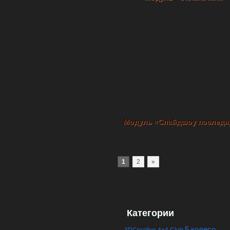
Модуль «Слайдшоу последни
1
2
»
Категории
5 колесо
3DCreative
4×4 Club