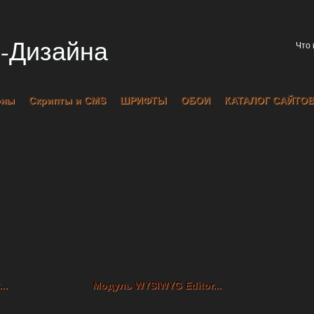
-Дизайна
оны
Скрипты и CMS
ШРИФТЫ
ОБОИ
КАТАЛОГ САЙТО
..
Модуль WYSIWYG Editor...