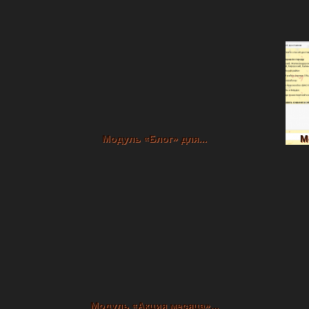
Модуль «Блог» для...
М
Модуль «Акция месяца»...