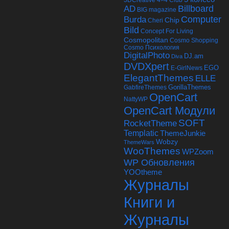
Billboard
AD
BIG magazine
Computer
Burda
Chip
Cheri
Bild
Concept For Living
Cosmopolitan
Cosmo Shopping
Cosmo Психология
DigitalPhoto
DJ.am
Diva
DVDXpert
EGO
E-GirlNews
ElegantThemes
ELLE
GabfireThemes
GorillaThemes
OpenCart
NattyWP
OpenCart Модули
SOFT
RocketTheme
Templatic
ThemeJunkie
Wobzy
ThemeWars
WooThemes
WPZoom
WP Обновления
YOOtheme
Журналы
Книги и
Журналы