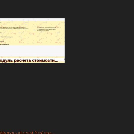
одуль расчета стоимости...
Модуль «Latest Reviews...