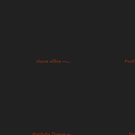
Home office —...
Portf
Portfolio Theme —...
Bol