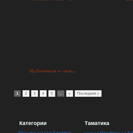
WpShowcase — тема...
1
2
3
4
5
...
»
Последняя »
Категории
Таматика
5 колесо
MaxyStore v.1.5.
3DCreative
4×4 Club