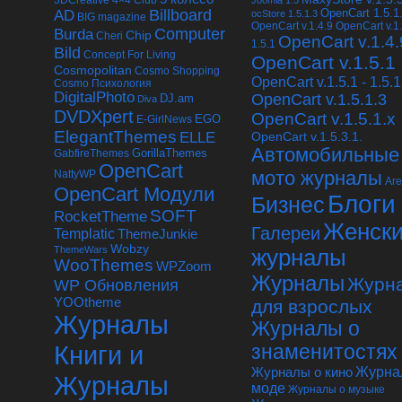
Joomla 1.5
Billboard
OpenCart 1.5.1
AD
ocStore 1.5.1.3
BIG magazine
OpenCart v.1.4.9
OpenCart v.1.
Computer
Burda
Chip
Cheri
OpenCart v.1.4.
1.5.1
Bild
Concept For Living
OpenCart v.1.5.1
Cosmopolitan
Cosmo Shopping
OpenCart v.1.5.1 - 1.5.1
Cosmo Психология
DigitalPhoto
OpenCart v.1.5.1.3
DJ.am
Diva
DVDXpert
OpenCart v.1.5.1.x
EGO
E-GirlNews
ElegantThemes
ELLE
OpenCart v.1.5.3.1.
Автомобильные
GabfireThemes
GorillaThemes
OpenCart
мото журналы
NattyWP
Аг
OpenCart Модули
Блоги
Бизнес
SOFT
RocketTheme
Женск
Галереи
Templatic
ThemeJunkie
Wobzy
ThemeWars
журналы
WooThemes
WPZoom
Журналы
Журн
WP Обновления
YOOtheme
для взрослых
Журналы
Журналы о
Книги и
знаменитостях
Журналы о кино
Журна
Журналы
моде
Журналы о музыке