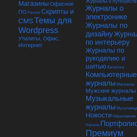
Журналы о путешеств
Магазины
Офисное
Журналы о
Скрипты и
ПО
Разное
электронике
Темы для
CMS
Журналы по
Wordpress
дизайну
Журна
Утилиты, Офис,
по интерьеру
Интернет
Журналы по
рукоделию и
шитью
Каталоги
Компьютерные
журналы
Магазины
Мужские журналы
Музыкальные
журналы
Мультиме
Новости
Образование
Портфоли
Порталы
Премиум