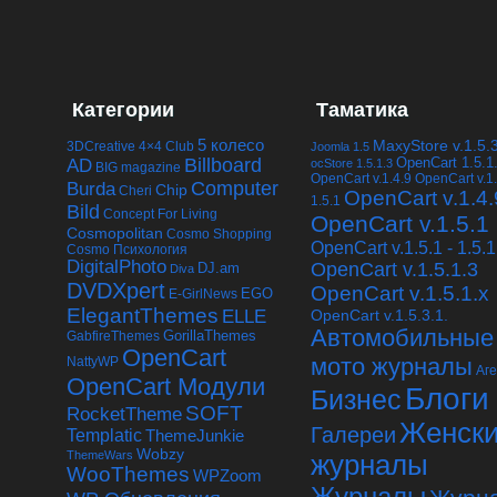
Категории
Таматика
5 колесо
MaxyStore v.1.5.
3DCreative
4×4 Club
Joomla 1.5
Billboard
OpenCart 1.5.1
AD
ocStore 1.5.1.3
BIG magazine
OpenCart v.1.4.9
OpenCart v.1.
Computer
Burda
Chip
Cheri
OpenCart v.1.4.
1.5.1
Bild
Concept For Living
OpenCart v.1.5.1
Cosmopolitan
Cosmo Shopping
OpenCart v.1.5.1 - 1.5.1
Cosmo Психология
DigitalPhoto
OpenCart v.1.5.1.3
DJ.am
Diva
DVDXpert
OpenCart v.1.5.1.x
EGO
E-GirlNews
ElegantThemes
ELLE
OpenCart v.1.5.3.1.
Автомобильные
GabfireThemes
GorillaThemes
OpenCart
мото журналы
NattyWP
Аг
OpenCart Модули
Блоги
Бизнес
SOFT
RocketTheme
Женск
Галереи
Templatic
ThemeJunkie
Wobzy
ThemeWars
журналы
WooThemes
WPZoom
Журналы