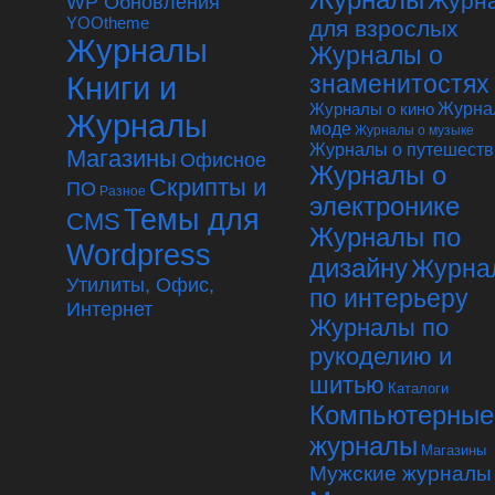
Журн
WP Обновления
YOOtheme
для взрослых
Журналы
Журналы о
Книги и
знаменитостях
Журналы о кино
Журна
Журналы
моде
Журналы о музыке
Журналы о путешеств
Магазины
Офисное
Журналы о
Скрипты и
ПО
Разное
электронике
Темы для
CMS
Журналы по
Wordpress
дизайну
Журна
Утилиты, Офис,
по интерьеру
Интернет
Журналы по
рукоделию и
шитью
Каталоги
Компьютерные
журналы
Магазины
Мужские журналы