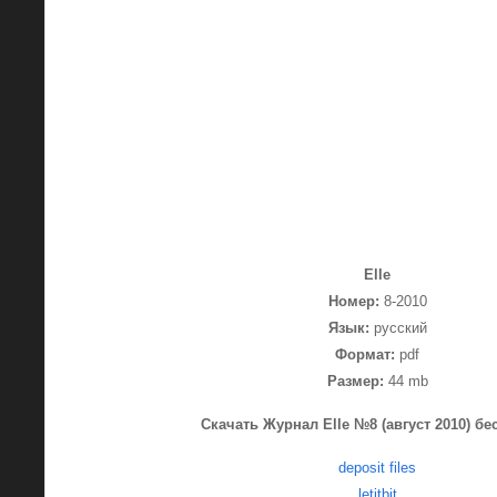
Elle
Номер:
8-2010
Язык:
русский
Формат:
pdf
Размер:
44 mb
Скачать Журнал Elle №8 (август 2010) бе
deposit files
letitbit